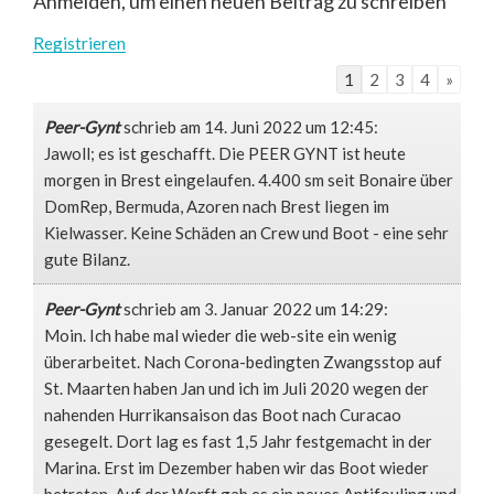
Anmelden, um einen neuen Beitrag zu schreiben
Registrieren
1
2
3
4
»
Peer-Gynt
schrieb am 14. Juni 2022
um 12:45
:
Jawoll; es ist geschafft. Die PEER GYNT ist heute
morgen in Brest eingelaufen. 4.400 sm seit Bonaire über
DomRep, Bermuda, Azoren nach Brest liegen im
Kielwasser. Keine Schäden an Crew und Boot - eine sehr
gute Bilanz.
Peer-Gynt
schrieb am 3. Januar 2022
um 14:29
:
Moin. Ich habe mal wieder die web-site ein wenig
überarbeitet. Nach Corona-bedingten Zwangsstop auf
St. Maarten haben Jan und ich im Juli 2020 wegen der
nahenden Hurrikansaison das Boot nach Curacao
gesegelt. Dort lag es fast 1,5 Jahr festgemacht in der
Marina. Erst im Dezember haben wir das Boot wieder