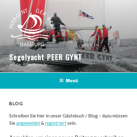
Zum
Inhalt
springen
Segelyacht PEER GYNT
auf der Atlantikrunde
Menü
BLOG
Schreiben Sie hier in unser Gästebuch / Blog – dazu müssen
Sie
angemeldet
&
registriert
sein.