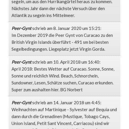
segeln, um aus den Hurrikangürtel heraus zu kommen.
Nächstes Jahr dann der nächste Versuch über den
Atlantik zu segeln ins Mittelmeer.
Peer-Gynt
schrieb am 8. Januar 2020
um 15:21
:
Im Dezember 2019 die Peer Gynt von Curacao zu den
British Virgin Islands überführt - 491 sm bei besten
Segelbedingungen. Liegeplatz jetzt Virgin Gorda.
Peer-Gynt
schrieb am 10. April 2018
um 16:40
:
April 2018: Bestes Wetter auf Curacao. Sonne, Sonne,
Sonne und reichlich Wind. Beach, Schnorcheln,
Sundowner, Lesen, Schätze suchen, Curacao erkunden.
Super zum aushalten hier. BG Norbert
Peer-Gynt
schrieb am 14. Januar 2018
um 4:45
:
Weihnachten auf Martinique - Sylvester auf Bequia und
dann durch die Grenadinen (Mustique, Tobago Cays,
Union Island, Petit Sant Vincent, Carriacou) sind wir