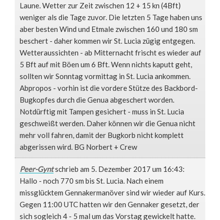
Laune. Wetter zur Zeit zwischen 12 + 15 kn (4Bft)
weniger als die Tage zuvor. Die letzten 5 Tage haben uns
aber besten Wind und Etmale zwischen 160 und 180 sm
beschert - daher kommen wir St. Lucia zügig entgegen.
Wetteraussichten - ab Mitternacht frischt es wieder auf
5 Bft auf mit Böen um 6 Bft. Wenn nichts kaputt geht,
sollten wir Sonntag vormittag in St. Lucia ankommen.
Abpropos - vorhin ist die vordere Stütze des Backbord-
Bugkopfes durch die Genua abgeschert worden.
Notdürftig mit Tampen gesichert - muss in St. Lucia
geschweißt werden. Daher können wir die Genua nicht
mehr voll fahren, damit der Bugkorb nicht komplett
abgerissen wird. BG Norbert + Crew
Peer-Gynt
schrieb am 5. Dezember 2017
um 16:43
:
Hallo - noch 770 sm bis St. Lucia. Nach einem
missglücktem Gennakermanöver sind wir wieder auf Kurs.
Gegen 11:00 UTC hatten wir den Gennaker gesetzt, der
sich sogleich 4 - 5 mal um das Vorstag gewickelt hatte.