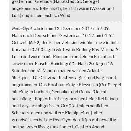
gestern auf Grenada (Hauptstadt St. George)
angekommen. Tolle Inseln, herrlich warm (Wasser und
Luft) und immer reichlich Wind
Peer-Gynt
schrieb am 12. Dezember 2017
um 7:09
:
Hallo nach Deutschland. Gestern am 10.12. um 01:52
Ortszeit (6:52) deutscher Zeit sind wir über die Ziellinie.
Kurz nach 02:00 lagen wir fest in Rodney Bay Marina, St.
Lucia und wurden mit Rumpunch und einem Fruchtkorb
sowie einer Flasche Rum begrüßt. Nach 20 Tagen 16
Stunden und 52 Minuten haben wir den Atlantik
überquert. Die Crew hat bestens agiert und ist gesund
angekommen. Das Boot hat einige Blessuren (Großsegel
mit einigen Löchern, Gennaker und Genua 3 leicht
beschädigt, Bugkorbstütze gebrochen,beide Reffleinen
und LazyJack abgerissen, Großfall mit erheblichen
Scheuerstellen und weitere Kleinigkeiten), aber
grundsätzlich hat die PeerGynt den Tripp gut bewältigt
und hat zuverlässig funktioniert. Gestern Abend