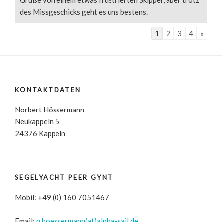
Grüße von einem etwas frustrierten Skipper, aber trotz
des Missgeschicks geht es uns bestens.
1
2
3
4
»
KONTAKTDATEN
Norbert Hössermann
Neukappeln 5
24376 Kappeln
SEGELYACHT PEER GYNT
Mobil: +49 (0) 160 7051467
Email:
n.hoessermann(at)alpha-sail.de