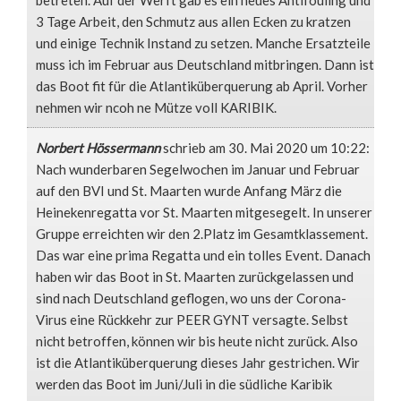
betreten. Auf der Werft gab es ein neues Antifouling und
3 Tage Arbeit, den Schmutz aus allen Ecken zu kratzen
und einige Technik Instand zu setzen. Manche Ersatzteile
muss ich im Februar aus Deutschland mitbringen. Dann ist
das Boot fit für die Atlantiküberquerung ab April. Vorher
nehmen wir ncoh ne Mütze voll KARIBIK.
Norbert Hössermann
schrieb am 30. Mai 2020
um 10:22
:
Nach wunderbaren Segelwochen im Januar und Februar
auf den BVI und St. Maarten wurde Anfang März die
Heinekenregatta vor St. Maarten mitgesegelt. In unserer
Gruppe erreichten wir den 2.Platz im Gesamtklassement.
Das war eine prima Regatta und ein tolles Event. Danach
haben wir das Boot in St. Maarten zurückgelassen und
sind nach Deutschland geflogen, wo uns der Corona-
Virus eine Rückkehr zur PEER GYNT versagte. Selbst
nicht betroffen, können wir bis heute nicht zurück. Also
ist die Atlantiküberquerung dieses Jahr gestrichen. Wir
werden das Boot im Juni/Juli in die südliche Karibik