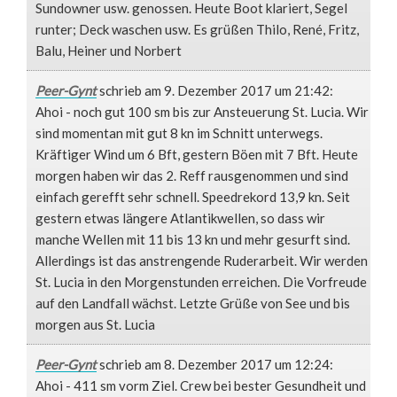
Sundowner usw. genossen. Heute Boot klariert, Segel
runter; Deck waschen usw. Es grüßen Thilo, René, Fritz,
Balu, Heiner und Norbert
Peer-Gynt
schrieb am 9. Dezember 2017
um 21:42
:
Ahoi - noch gut 100 sm bis zur Ansteuerung St. Lucia. Wir
sind momentan mit gut 8 kn im Schnitt unterwegs.
Kräftiger Wind um 6 Bft, gestern Böen mit 7 Bft. Heute
morgen haben wir das 2. Reff rausgenommen und sind
einfach gerefft sehr schnell. Speedrekord 13,9 kn. Seit
gestern etwas längere Atlantikwellen, so dass wir
manche Wellen mit 11 bis 13 kn und mehr gesurft sind.
Allerdings ist das anstrengende Ruderarbeit. Wir werden
St. Lucia in den Morgenstunden erreichen. Die Vorfreude
auf den Landfall wächst. Letzte Grüße von See und bis
morgen aus St. Lucia
Peer-Gynt
schrieb am 8. Dezember 2017
um 12:24
:
Ahoi - 411 sm vorm Ziel. Crew bei bester Gesundheit und